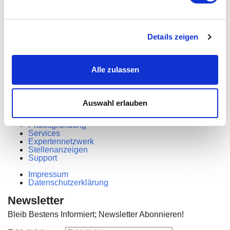
Aarauerstrasse 10
5630 Muri AG
+41 56 511 2212
Details zeigen
Bürozeiten
Mo – Fr: 10:00 – 17:00 Uhr
Alle zulassen
Wir sind auch an Wochenenden nach Vereinbarung
erreichbar.
Links
Auswahl erlauben
Home
Praxisgründung
Services
Expertennetzwerk
Stellenanzeigen
Support
Impressum
Datenschutzerklärung
Newsletter
Bleib Bestens Informiert; Newsletter Abonnieren!