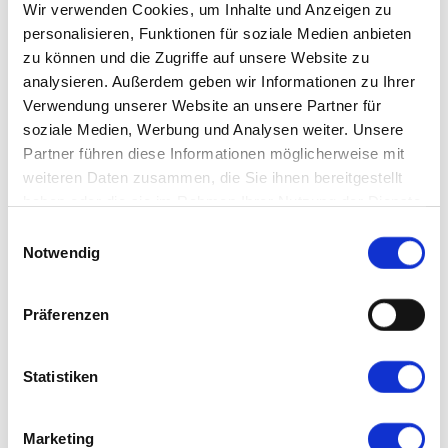
Wir verwenden Cookies, um Inhalte und Anzeigen zu
One Page
personalisieren, Funktionen für soziale Medien anbieten
Finance
zu können und die Zugriffe auf unsere Website zu
Finance 2
Finance RTL
analysieren. Außerdem geben wir Informationen zu Ihrer
Business 1
Verwendung unserer Website an unsere Partner für
Business 2
Corporate 1
soziale Medien, Werbung und Analysen weiter. Unsere
Corporate 2
Partner führen diese Informationen möglicherweise mit
Corporate 3
Law
weiteren Daten zusammen, die Sie ihnen bereitgestellt
Startup
haben oder die sie im Rahmen Ihrer Nutzung der Dienste
One Page
gesammelt haben.
Einwilligungsauswahl
Human Resource
Notwendig
Life Coach
Marketing
Medical
IT Solution
Präferenzen
Tax Consulting
Insurance
Corona
Consulting
Statistiken
Software
Marketing
Leidenschaft verbinden