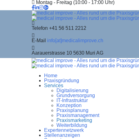
Montag - Freitag (10:00 - 17:00 Uhr)
Telefon
+41 56 511 2212
E-Mail
info[at]medicalimprove.ch
Aarauerstrasse 10
5630 Muri AG
Home
Praxisgründung
Services
Digitalisierung
Grundversorgung
IT-Infrastruktur
Konzeption
Praxisplanung
Praxismanagement
Praxismarketing
Weiterbildung
Expertennetzwerk
Stellenanzeigen