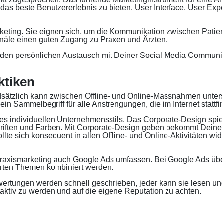
m, das beste Benutzererlebnis zu bieten. User Interface, User Ex
rketing. Sie eignen sich, um die Kommunikation zwischen Patie
anäle einen guten Zugang zu Praxen und Ärzten.
für den persönlichen Austausch mit Deiner Social Media Communit
ktiken
ndsätzlich kann zwischen Offline- und Online-Massnahmen untersc
 ein Sammelbegriff für alle Anstrengungen, die im Internet statt
eines individuellen Unternehmensstils. Das Corporate-Design spi
hriften und Farben. Mit Corporate-Design geben bekommt Deine P
e sich konsequent in allen Offline- und Online-Aktivitäten wide
ismarketing auch Google Ads umfassen. Bei Google Ads überz
ierten Themen kombiniert werden.
ertungen werden schnell geschrieben, jeder kann sie lesen un
h aktiv zu werden und auf die eigene Reputation zu achten.