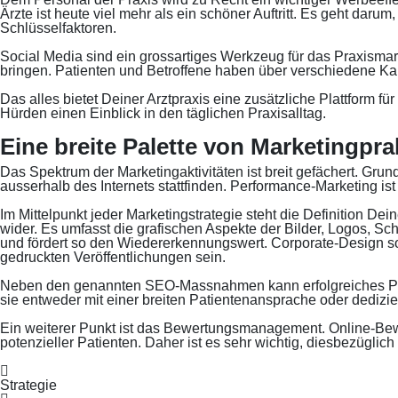
Ärzte ist heute viel mehr als ein schöner Auftritt. Es geht daru
Schlüsselfaktoren.
Social Media sind ein grossartiges Werkzeug für das Praxisma
bringen. Patienten und Betroffene haben über verschiedene K
Das alles bietet Deiner Arztpraxis eine zusätzliche Plattform 
Hürden einen Einblick in den täglichen Praxisalltag.
Eine breite Palette von Marketingpra
Das Spektrum der Marketingaktivitäten ist breit gefächert. Gru
ausserhalb des Internets stattfinden. Performance-Marketing ist
Im Mittelpunkt jeder Marketingstrategie steht die Definition D
wider. Es umfasst die grafischen Aspekte der Bilder, Logos, Sc
und fördert so den Wiedererkennungswert. Corporate-Design sollt
gedruckten Veröffentlichungen sein.
Neben den genannten SEO-Massnahmen kann erfolgreiches Prax
sie entweder mit einer breiten Patientenansprache oder dediz
Ein weiterer Punkt ist das Bewertungsmanagement. Online-Bew
potenzieller Patienten. Daher ist es sehr wichtig, diesbezüglic
Strategie