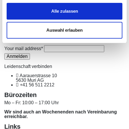
Archiv
Alle zulassen
September 2024
1
Tags
Auswahl erlauben
Augenheilkunde
Innovationen
Partnernetzwerk
SOG
Subscribe
Your mail address*
Leidenschaft verbinden
Aarauerstrasse 10
5630 Muri AG
+41 56 511 2212
Bürozeiten
Mo – Fr: 10:00 – 17:00 Uhr
Wir sind auch an Wochenenden nach Vereinbarung
erreichbar.
Links