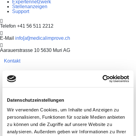
Expertennetzwerk
Stellenanzeigen
Support
Telefon
+41 56 511 2212
E-Mail
info[at]medicalimprove.ch
Aarauerstrasse 10
5630 Muri AG
Kontakt
Kontakt
Gemeinsam für die Zukunft der
Augenheilkunde: Unser Auftritt
Datenschutzeinstellungen
beim SOG-Kongress 2024 –
Immer einen Zug voraus
Wir verwenden Cookies, um Inhalte und Anzeigen zu
personalisieren, Funktionen für soziale Medien anbieten
Vom 28. bis 30. August 2024 fand der 117. Jahreskongress
zu können und die Zugriffe auf unsere Website zu
der Schweizerischen Ophthalmologischen Gesellschaft
(SOG) in der beeindruckenden Kulturstadt St. Gallen statt.
analysieren. Außerdem geben wir Informationen zu Ihrer
Read More