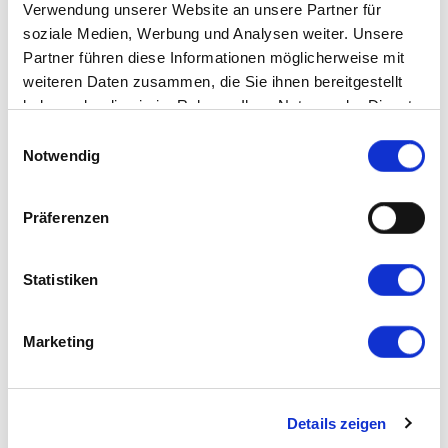
Verwendung unserer Website an unsere Partner für
Suchen
soziale Medien, Werbung und Analysen weiter. Unsere
Suchen
Recent Posts
Partner führen diese Informationen möglicherweise mit
weiteren Daten zusammen, die Sie ihnen bereitgestellt
Gemeinsam für die Zukunft der Augenheilkunde:
haben oder die sie im Rahmen Ihrer Nutzung der Dienste
Unser Auftritt beim SOG-Kongress 2024 – Immer
einen Zug voraus
gesammelt haben.
Einwilligungsauswahl
Recent Comments
Notwendig
Es sind keine Kommentare vorhanden.
Präferenzen
Kategorien
Business & Strategy
1
Statistiken
Recent News
Marketing
Gemeinsam für die Zukunft der
Augenheilkunde: Unser Auftritt beim SOG-
Kongress 2024 – Immer einen Zug voraus
Details zeigen
8. September 2024